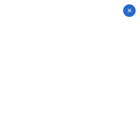
登录平台
✕
标签云列表
按标签聚合浏览相关文章
平台规则调整影响分析